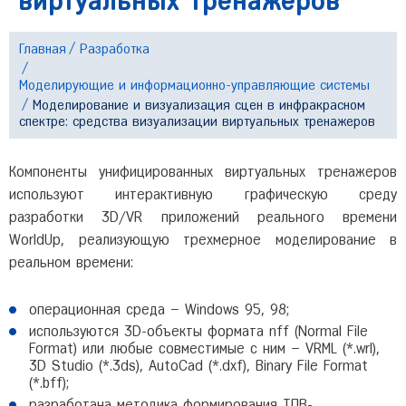
виртуальных тренажеров
Главная
Разработка
Моделирующие и информационно-управляющие системы
Моделирование и визуализация сцен в инфракрасном
спектре: средства визуализации виртуальных тренажеров
Компоненты унифицированных виртуальных тренажеров
используют интерактивную графическую среду
разработки 3D/VR приложений реального времени
WorldUp, реализующую трехмерное моделирование в
реальном времени:
операционная среда – Windows 95, 98;
используются 3D-объекты формата nff (Normal File
Format) или любые совместимые с ним – VRML (*.wrl),
3D Studio (*.3ds), AutoCad (*.dxf), Binary File Format
(*.bff);
разработана методика формирования ТПВ-