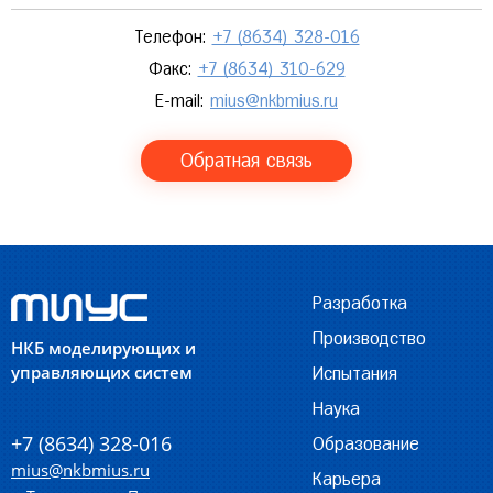
Телефон:
+7 (8634) 328-016
Факс:
+7 (8634) 310-629
E-mail:
mius@nkbmius.ru
Обратная связь
Разработка
Производство
НКБ моделирующих и
управляющих систем
Испытания
Наука
+7 (8634) 328-016
Образование
mius@nkbmius.ru
Карьера